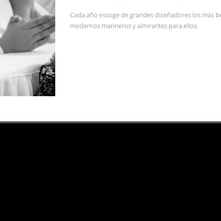
Cada año escoge de grandes diseñadores los más bell
modernos marineros y almirantes para ellos.