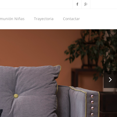
munión Niñas
Trayectoria
Contactar
..
CIÓN