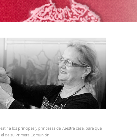
estir a los príncipes y princesas de vuestra casa, para que
s el de su Primera Comunión.