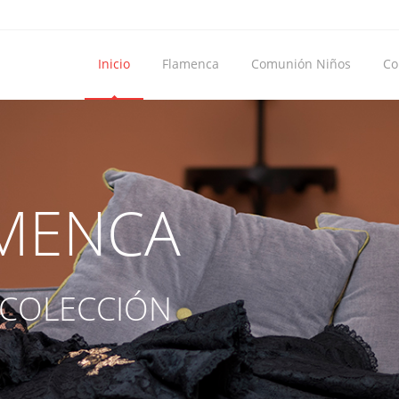
Inicio
Flamenca
Comunión Niños
Co
SU ILUSIÓN .
... NUESTRA SATISFAC