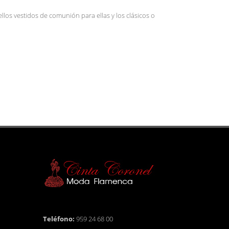
os vestidos de comunión para ellas y los clásicos o
Teléfono:
959 24 68 00